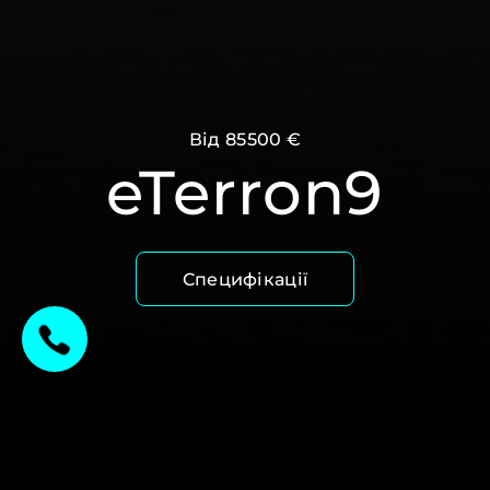
Від
85500 €
eTerron9
Специфікації